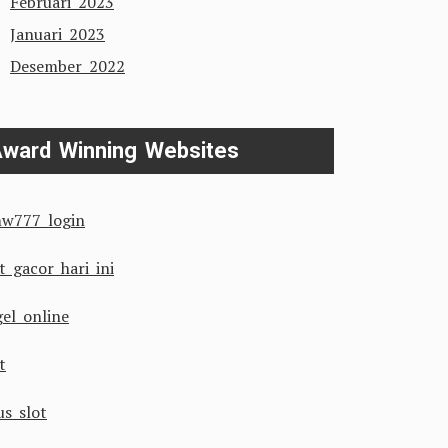
Februari 2023
Januari 2023
Desember 2022
ward Winning Websites
w777 login
t gacor hari ini
gel online
t
us slot