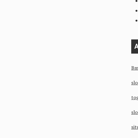
A
Bm
slo
to
slo
sit