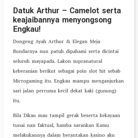
Datuk Arthur – Camelot serta
keajaibannya menyongsong
Engkau!
Dongeng Ayah Arthur & Elegan Meja
Bundarnya nun patuh dipahami serta dicintai
seluruh mayapada. Lakon supranatural
keberanian berikut sebagai poin slot hit sebab
Microgaming itu. Engkau mampu menganjurkan
sari jalan percuma kecil dekat kaki (gunung)
itu.
Bila Dikau mau tampil gerak beserta kekayaan
tunai nan faktual, hamba sarankan Kamu
melakukannya dalam berantakan kasino aku