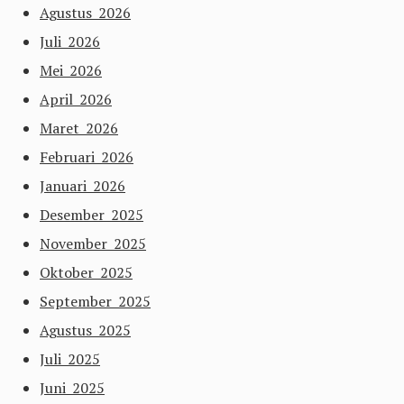
Agustus 2026
Juli 2026
Mei 2026
April 2026
Maret 2026
Februari 2026
Januari 2026
Desember 2025
November 2025
Oktober 2025
September 2025
Agustus 2025
Juli 2025
Juni 2025