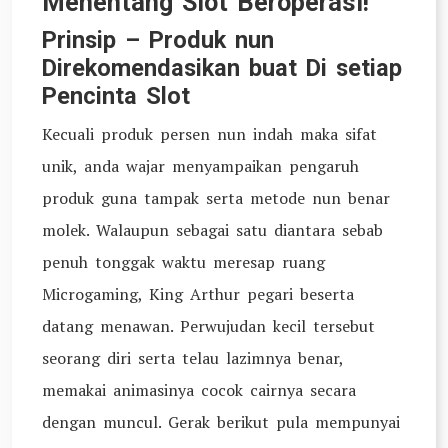
Menentang Slot Beroperasi!
Prinsip – Produk nun
Direkomendasikan buat Di setiap
Pencinta Slot
Kecuali produk persen nun indah maka sifat
unik, anda wajar menyampaikan pengaruh
produk guna tampak serta metode nun benar
molek. Walaupun sebagai satu diantara sebab
penuh tonggak waktu meresap ruang
Microgaming, King Arthur pegari beserta
datang menawan. Perwujudan kecil tersebut
seorang diri serta telau lazimnya benar,
memakai animasinya cocok cairnya secara
dengan muncul. Gerak berikut pula mempunyai