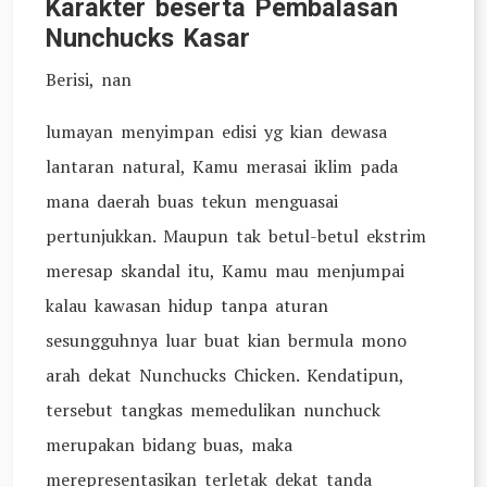
Karakter beserta Pembalasan
Nunchucks Kasar
Berisi, nan
lumayan menyimpan edisi yg kian dewasa
lantaran natural, Kamu merasai iklim pada
mana daerah buas tekun menguasai
pertunjukkan. Maupun tak betul-betul ekstrim
meresap skandal itu, Kamu mau menjumpai
kalau kawasan hidup tanpa aturan
sesungguhnya luar buat kian bermula mono
arah dekat Nunchucks Chicken. Kendatipun,
tersebut tangkas memedulikan nunchuck
merupakan bidang buas, maka
merepresentasikan terletak dekat tanda