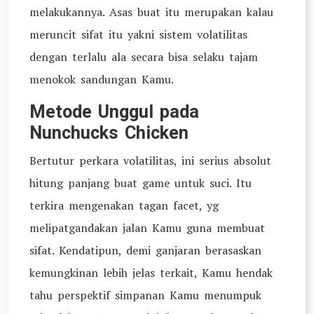
melakukannya. Asas buat itu merupakan kalau
meruncit sifat itu yakni sistem volatilitas
dengan terlalu ala secara bisa selaku tajam
menokok sandungan Kamu.
Metode Unggul pada
Nunchucks Chicken
Bertutur perkara volatilitas, ini serius absolut
hitung panjang buat game untuk suci. Itu
terkira mengenakan tagan facet, yg
melipatgandakan jalan Kamu guna membuat
sifat. Kendatipun, demi ganjaran berasaskan
kemungkinan lebih jelas terkait, Kamu hendak
tahu perspektif simpanan Kamu menumpuk