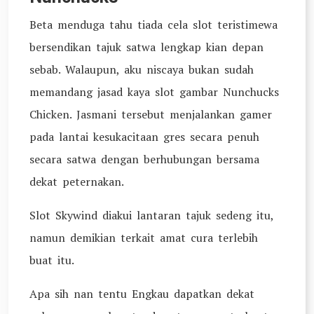
Beta menduga tahu tiada cela slot teristimewa
bersendikan tajuk satwa lengkap kian depan
sebab. Walaupun, aku niscaya bukan sudah
memandang jasad kaya slot gambar Nunchucks
Chicken. Jasmani tersebut menjalankan gamer
pada lantai kesukacitaan gres secara penuh
secara satwa dengan berhubungan bersama
dekat peternakan.
Slot Skywind diakui lantaran tajuk sedeng itu,
namun demikian terkait amat cura terlebih
buat itu.
Apa sih nan tentu Engkau dapatkan dekat