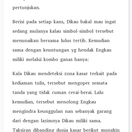
pertunjukan.
Berisi pada setiap kans, Dikau bakal mau ingat
sedang mulanya kalau simbol-simbol tersebut
menunaikan bersama lulus tertib. Kemudian
sama dengan keuntungan yg hendak Engkau
miliki melalui kombo ganas hanya:
Kala Dikau mendeteksi zona kasar terkait pada
kediaman tulis, tersebut mengoper semata
tanda yang tidak cuman cerai-berai. Lalu
kemudian, tersebut menolong Engkau
mengindra keunggulan nan sebanyak garang
dari dengan lazimnya Dikau miliki sama.
Taksiran dibanding dunia kasar berikut mungkin