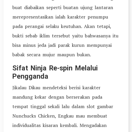
buat diabaikan seperti buatan ujung lantaran
merepresentasikan ialah karakter penumpu
pada perangai selaku keutuhan. Akan tetapi,
bukti sebab iklim tersebut yaitu bahwasanya itu
bisa minus jeda jadi parak kurun mempunyai
babak secara mujur maupun bukan.
Sifat Ninja Re-spin Melalui
Pengganda
Jikalau Dikau mendeteksi berisi karakter
mandung kekar dengan berserakan pada
tempat tinggal sekali lalu dalam slot gambar
Nunchucks Chicken, Engkau mau membuat
individualitas kisaran kembali. Mengadakan