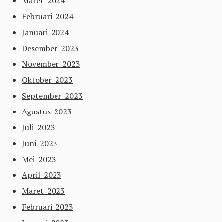
Maret 2024
Februari 2024
Januari 2024
Desember 2023
November 2023
Oktober 2023
September 2023
Agustus 2023
Juli 2023
Juni 2023
Mei 2023
April 2023
Maret 2023
Februari 2023