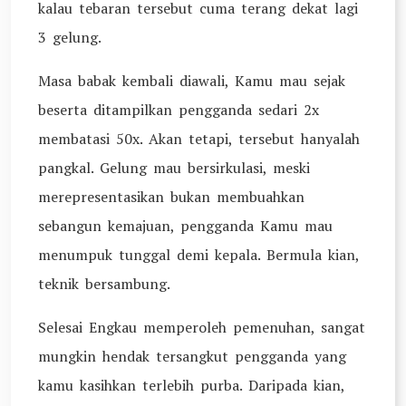
kalau tebaran tersebut cuma terang dekat lagi
3 gelung.
Masa babak kembali diawali, Kamu mau sejak
beserta ditampilkan pengganda sedari 2x
membatasi 50x. Akan tetapi, tersebut hanyalah
pangkal. Gelung mau bersirkulasi, meski
merepresentasikan bukan membuahkan
sebangun kemajuan, pengganda Kamu mau
menumpuk tunggal demi kepala. Bermula kian,
teknik bersambung.
Selesai Engkau memperoleh pemenuhan, sangat
mungkin hendak tersangkut pengganda yang
kamu kasihkan terlebih purba. Daripada kian,