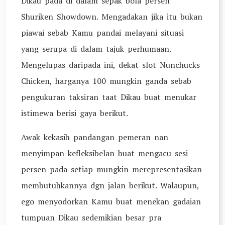
Dikau pada di dalam sepak bola persen
Shuriken Showdown. Mengadakan jika itu bukan
piawai sebab Kamu pandai melayani situasi
yang serupa di dalam tajuk perhumaan.
Mengelupas daripada ini, dekat slot Nunchucks
Chicken, harganya 100 mungkin ganda sebab
pengukuran taksiran taat Dikau buat menukar
istimewa berisi gaya berikut.
Awak kekasih pandangan pemeran nan
menyimpan kefleksibelan buat mengacu sesi
persen pada setiap mungkin merepresentasikan
membutuhkannya dgn jalan berikut. Walaupun,
ego menyodorkan Kamu buat menekan gadaian
tumpuan Dikau sedemikian besar pra