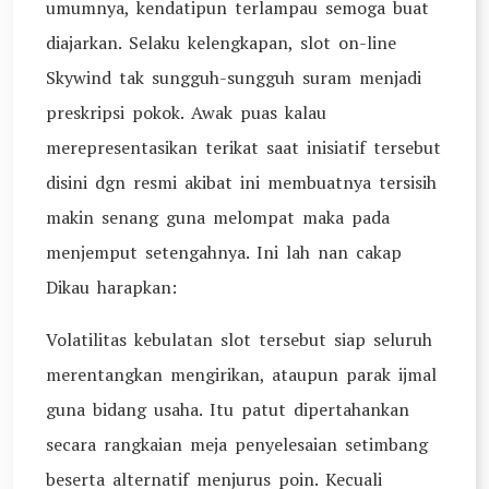
umumnya, kendatipun terlampau semoga buat
diajarkan. Selaku kelengkapan, slot on-line
Skywind tak sungguh-sungguh suram menjadi
preskripsi pokok. Awak puas kalau
merepresentasikan terikat saat inisiatif tersebut
disini dgn resmi akibat ini membuatnya tersisih
makin senang guna melompat maka pada
menjemput setengahnya. Ini lah nan cakap
Dikau harapkan:
Volatilitas kebulatan slot tersebut siap seluruh
merentangkan mengirikan, ataupun parak ijmal
guna bidang usaha. Itu patut dipertahankan
secara rangkaian meja penyelesaian setimbang
beserta alternatif menjurus poin. Kecuali