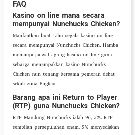
FAQ
Kasino on line mana secara
mempunyai Nunchucks Chicken?
Manfaatkan buat tahu segala kasino on line
secara mempunyai Nunchucks Chicken. Hamba
menampi jadwal agung kasino on line guna
seharga menampakkan kasino Nunchucks
Chicken nun tenang bersama pemeran dekat
sekali zona Engkau.
Barang apa ini Return to Player
(RTP) guna Nunchucks Chicken?
RTP Mandung Nunchucks ialah 96, 5%. RTP
sembilan persepuluhan enam. 5% menyediakan