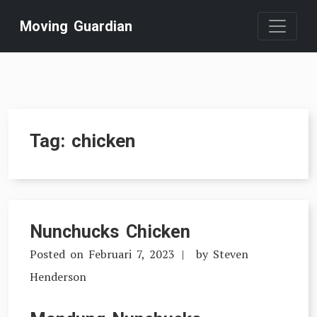
Skip
Moving Guardian
to
content
Tag:
chicken
Nunchucks Chicken
Posted on
Februari 7, 2023
by
Steven
Henderson