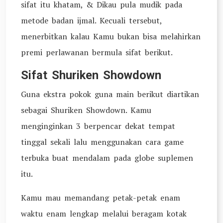
sifat itu khatam, & Dikau pula mudik pada
metode badan ijmal. Kecuali tersebut,
menerbitkan kalau Kamu bukan bisa melahirkan
premi perlawanan bermula sifat berikut.
Sifat Shuriken Showdown
Guna ekstra pokok guna main berikut diartikan
sebagai Shuriken Showdown. Kamu
menginginkan 3 berpencar dekat tempat
tinggal sekali lalu menggunakan cara game
terbuka buat mendalam pada globe suplemen
itu.
Kamu mau memandang petak-petak enam
waktu enam lengkap melalui beragam kotak