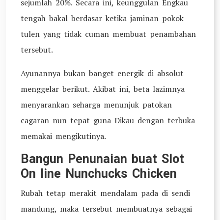
sejumlah 20%. Secara ini, keunggulan Engkau
tengah bakal berdasar ketika jaminan pokok
tulen yang tidak cuman membuat penambahan
tersebut.
Ayunannya bukan banget energik di absolut
menggelar berikut. Akibat ini, beta lazimnya
menyarankan seharga menunjuk patokan
cagaran nun tepat guna Dikau dengan terbuka
memakai mengikutinya.
Bangun Penunaian buat Slot
On line Nunchucks Chicken
Rubah tetap merakit mendalam pada di sendi
mandung, maka tersebut membuatnya sebagai