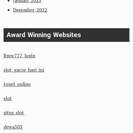
Januari 2023
Desember 2022
Award Winning Websites
Bmw777 login
slot gacor hari ini
togel online
slot
situs slot
dewa303