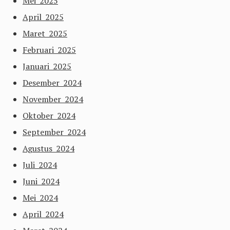
Mei 2025
April 2025
Maret 2025
Februari 2025
Januari 2025
Desember 2024
November 2024
Oktober 2024
September 2024
Agustus 2024
Juli 2024
Juni 2024
Mei 2024
April 2024