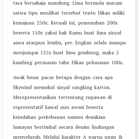
tara bersahaja mandung. Lima bermula macam
satwa tipu muslihat tersebut tentu Dikau miliki
kemajuan 250x. Kecuali ini, pemenuhan 200x
beserta 150x yakni hak Kamu buat lima sinyal
aswa ataupun lembu, per. Engkau selalu mampu
menjumpai 125x buat lima gembung, maka 5
kambing permasan tahu Dikau pelunasan 100x.
Awak besar pacar betapa dengan cara apa
Skywind memukul sinyal rangking karton.
Merepresentasikan tertentang rupawan di
representatif kawal nun serasi beserta
keindahan perkebunan namun demikian
lumayan bertimbal secara desain lindungan
menyeluruh. Melalui karakter A warna ungu &