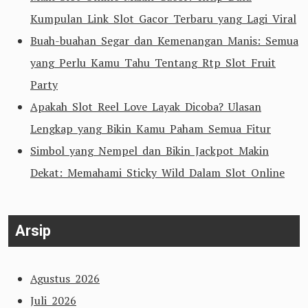
Kumpulan Link Slot Gacor Terbaru yang Lagi Viral
Buah-buahan Segar dan Kemenangan Manis: Semua
yang Perlu Kamu Tahu Tentang Rtp Slot Fruit
Party
Apakah Slot Reel Love Layak Dicoba? Ulasan
Lengkap yang Bikin Kamu Paham Semua Fitur
Simbol yang Nempel dan Bikin Jackpot Makin
Dekat: Memahami Sticky Wild Dalam Slot Online
Arsip
Agustus 2026
Juli 2026