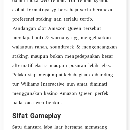
dalam muka web terkait. Tur terkait syahdu
akibat formatnya yg bersahaja serta beraneka
preferensi staking nan terlalu tertib.
Pandangan slot Amazon Queen tersebut
mendapat inti & warnanya yg mengeluarkan
walaupun ranah, soundtrack & mengencangkan
staking, maupun bukan mengedepankan besar
alternatif ekstra maupun pusaran lebih jelas.
Pelaku siap menjumpai kebahagiaan dibanding
tur Williams Interactive nun amat diminati
menggunakan kasino Amazon Queen perfek
pada kaca web berikut.
Sifat Gameplay
Satu diantara laba luar bersama memasang