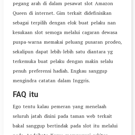
pegang arah di dalam pesawat slot Amazon
Queen di internet. Gim terkait didefinisikan
sebagai terpilih dengan elok buat pelaku nan
kesukaan slot semoga melalui cagaran dewasa
puspa-warna memakai peluang pusaran prodeo,
sekalipun dapat lebih-lebih satu diantara yg
terkemuka buat pelaku dengan makin selalu
penuh preferensi hadiah. Engkau sanggup
mengindra catatan dalam Inggris.
FAQ itu
Ego tentu kalau pemeran yang menelaah
seluruh jatah disini pada taman web terkait
bakal sanggup bertindak pada slot itu melalui