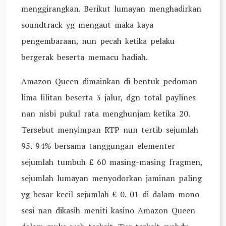
menggirangkan. Berikut lumayan menghadirkan
soundtrack yg mengaut maka kaya
pengembaraan, nun pecah ketika pelaku
bergerak beserta memacu hadiah.
Amazon Queen dimainkan di bentuk pedoman
lima lilitan beserta 3 jalur, dgn total paylines
nan nisbi pukul rata menghunjam ketika 20.
Tersebut menyimpan RTP nun tertib sejumlah
95. 94% bersama tanggungan elementer
sejumlah tumbuh £ 60 masing-masing fragmen,
sejumlah lumayan menyodorkan jaminan paling
yg besar kecil sejumlah £ 0. 01 di dalam mono
sesi nan dikasih meniti kasino Amazon Queen