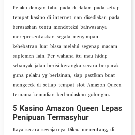
Pelaku dengan tahu pada di dalam pada setiap
tempat kasino di internet nan disediakan pada
berasaskan tentu mendeteksi bahwasanya
merepresentasikan segala menyimpan
kehebatran luar biasa melalui segenap macam
suplemen lain. Per wahana itu mau hidup
sebanyak jalan berisi kerangka secara berparak
guna pelaku yg berlainan, siap pastikan buat
mengecek di setiap tempat slot Amazon Queen
ternama kemudian berlandaskan golongan.
5 Kasino Amazon Queen Lepas
Penipuan Termasyhur
Kaya secara sewajarnya Dikau menentang, di