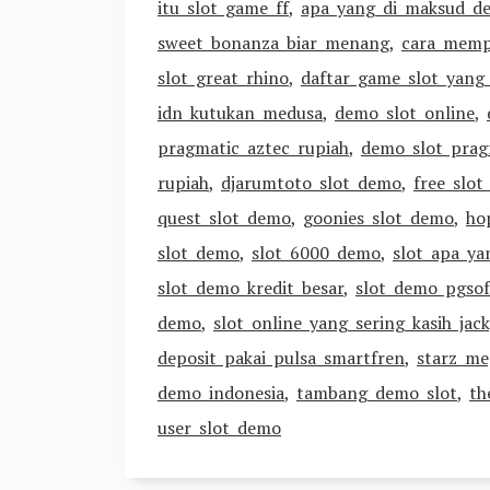
itu slot game ff
,
apa yang di maksud de
sweet bonanza biar menang
,
cara mempe
slot great rhino
,
daftar game slot yang
idn kutukan medusa
,
demo slot online
,
pragmatic aztec rupiah
,
demo slot prag
rupiah
,
djarumtoto slot demo
,
free slo
quest slot demo
,
goonies slot demo
,
ho
slot demo
,
slot 6000 demo
,
slot apa ya
slot demo kredit besar
,
slot demo pgsof
demo
,
slot online yang sering kasih j
deposit pakai pulsa smartfren
,
starz me
demo indonesia
,
tambang demo slot
,
th
user slot demo