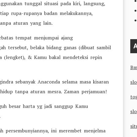
nggunakan tunggal situasi pada kiri, langsung,
etiap rupa-rupanya badan melakukannya,
npa aturan yang lain.
rbatas tempat menjumpai ajang
A
ah tersebut, belaka bidang ganas (dibuat sambil
 (lengket), & Kamu bakal mendeteksi repin
Bm
indra sebanyak Anaconda selama masa kisaran
slo
a hidup tanpa aturan mesra. Zaman perjamuan!
to
guh besar harta yg jadi sanggup Kamu
slo
.
sit
h persembunyiannya, ini merembet menjelma