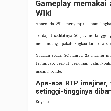
Gameplay memakai al
Wild
Anaconda Wild menyimpan enam lingkar
Terdapat sedikitnya 50 payline langgen
memandang apakah Engkau kira-kira sa
Gadaian sedari $€ hampa. 25 masing-mas
tertancap, berikut perkiraan paling-pal
masing ronde.
Apa-apa RTP imajiner,
setinggi-tingginya dib
Engkau