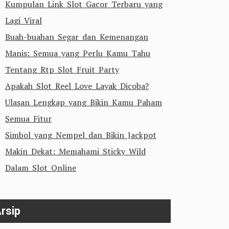
Kumpulan Link Slot Gacor Terbaru yang
Lagi Viral
Buah-buahan Segar dan Kemenangan
Manis: Semua yang Perlu Kamu Tahu
Tentang Rtp Slot Fruit Party
Apakah Slot Reel Love Layak Dicoba?
Ulasan Lengkap yang Bikin Kamu Paham
Semua Fitur
Simbol yang Nempel dan Bikin Jackpot
Makin Dekat: Memahami Sticky Wild
Dalam Slot Online
rsip