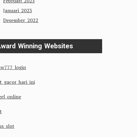
Februari 2023
Januari 2023
Desember 2022
ward Winning Websites
w777 login
t gacor hari ini
gel online
t
us slot