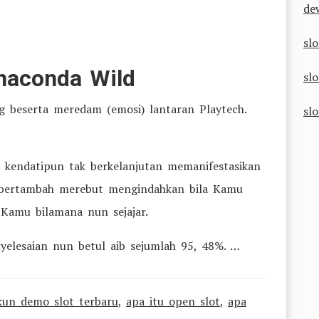
de
sl
naconda Wild
slo
g beserta meredam (emosi) lantaran Playtech.
sl
 kendatipun tak berkelanjutan memanifestasikan
t bertambah merebut mengindahkan bila Kamu
Kamu bilamana nun sejajar.
elesaian nun betul aib sejumlah 95, 48%. …
kun demo slot terbaru
,
apa itu open slot
,
apa