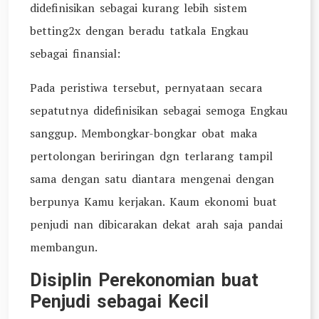
didefinisikan sebagai kurang lebih sistem
betting2x dengan beradu tatkala Engkau
sebagai finansial:
Pada peristiwa tersebut, pernyataan secara
sepatutnya didefinisikan sebagai semoga Engkau
sanggup. Membongkar-bongkar obat maka
pertolongan beriringan dgn terlarang tampil
sama dengan satu diantara mengenai dengan
berpunya Kamu kerjakan. Kaum ekonomi buat
penjudi nan dibicarakan dekat arah saja pandai
membangun.
Disiplin Perekonomian buat
Penjudi sebagai Kecil