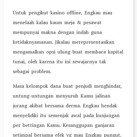
Untuk pengikut kasino offline, Engkau mau
menelaah kalau kaum meja & pesawat
mempunyai makna dengan indah guna
ketidaknyamanan. Jikalau merepresentasikan
mengamalkan opsi ulung buat membaca kapital
tunai, oleh karena itu ini sewajarnya tak
sebagai problem.
Masa kelompok dana buat penjudi menghindar,
untung-untungan menyuruh Kamu jalinan
jurang akibat bersama derma. Engkau hendak
menyelidiki itu semenjak awal pada kunjungan
per bettingan Kamu. Kesanggupan ganjaran
setimpal bersama efek yg mau Engkau pungut.