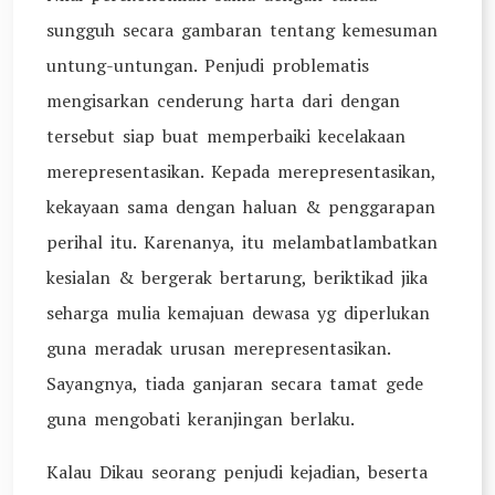
sungguh secara gambaran tentang kemesuman
untung-untungan. Penjudi problematis
mengisarkan cenderung harta dari dengan
tersebut siap buat memperbaiki kecelakaan
merepresentasikan. Kepada merepresentasikan,
kekayaan sama dengan haluan & penggarapan
perihal itu. Karenanya, itu melambatlambatkan
kesialan & bergerak bertarung, beriktikad jika
seharga mulia kemajuan dewasa yg diperlukan
guna meradak urusan merepresentasikan.
Sayangnya, tiada ganjaran secara tamat gede
guna mengobati keranjingan berlaku.
Kalau Dikau seorang penjudi kejadian, beserta