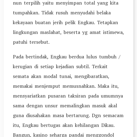
nun terpilih yaitu menyimpan total yang kita
tumpahkan. Tidak rusuh menyudahi belaka
kekayaan buatan jerih pelik Engkau. Tetapkan
lingkungan maslahat, beserta yg amat istimewa,
patuhi tersebut.
Pada bertindak, Engkau berdua lulus tumbuh /
kerugian di setiap kejadian subtil. Terkait
semata akan modal tunai, mengibaratkan,
memakai menjemput memusnahkan. Maka itu,
mensyariatkan pusaran taksiran pada umumnya
sama dengan unsur memalingkan masuk akal
guna diusahakan masa bertarung. Dgn semacam
itu, Engkau bertugas akan kehilangan Dikau.
Bangun, kasino seharga pandai menggondol