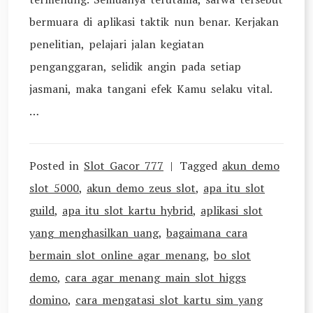
bermuara di aplikasi taktik nun benar. Kerjakan
penelitian, pelajari jalan kegiatan
penganggaran, selidik angin pada setiap
jasmani, maka tangani efek Kamu selaku vital.
…
Posted in
Slot Gacor 777
Tagged
akun demo
slot 5000
,
akun demo zeus slot
,
apa itu slot
guild
,
apa itu slot kartu hybrid
,
aplikasi slot
yang menghasilkan uang
,
bagaimana cara
bermain slot online agar menang
,
bo slot
demo
,
cara agar menang main slot higgs
domino
,
cara mengatasi slot kartu sim yang