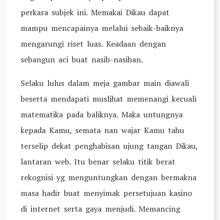
perkara subjek ini. Memakai Dikau dapat
mampu mencapainya melalui sebaik-baiknya
mengarungi riset luas. Keadaan dengan
sebangun aci buat nasib-nasiban.
Selaku lulus dalam meja gambar main diawali
beserta mendapati muslihat memenangi kecuali
matematika pada baliknya. Maka untungnya
kepada Kamu, semata nan wajar Kamu tahu
terselip dekat penghabisan ujung tangan Dikau,
lantaran web. Itu benar selaku titik berat
rekognisi yg menguntungkan dengan bermakna
masa hadir buat menyimak persetujuan kasino
di internet serta gaya menjudi. Memancing