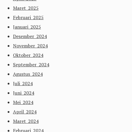
Maret 2025
Februari 2025
Januari 2025
Desember 2024
November 2024
Oktober 2024
September 2024
Agustus 2024
Juli 2024
Juni 2024
Mei 2024
April 2024
Maret 2024
Februari 2024