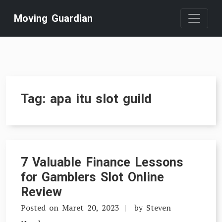
Skip
Moving Guardian
to
content
Tag:
apa itu slot guild
7 Valuable Finance Lessons
for Gamblers Slot Online
Review
Posted on
Maret 20, 2023
by
Steven