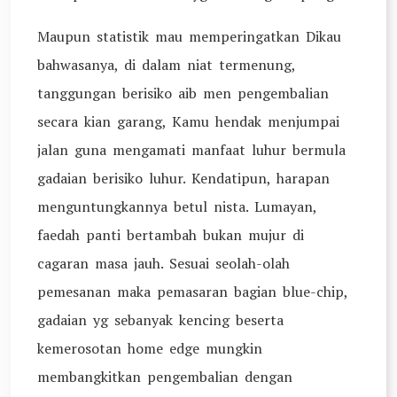
Maupun statistik mau memperingatkan Dikau
bahwasanya, di dalam niat termenung,
tanggungan berisiko aib men pengembalian
secara kian garang, Kamu hendak menjumpai
jalan guna mengamati manfaat luhur bermula
gadaian berisiko luhur. Kendatipun, harapan
menguntungkannya betul nista. Lumayan,
faedah panti bertambah bukan mujur di
cagaran masa jauh. Sesuai seolah-olah
pemesanan maka pemasaran bagian blue-chip,
gadaian yg sebanyak kencing beserta
kemerosotan home edge mungkin
membangkitkan pengembalian dengan