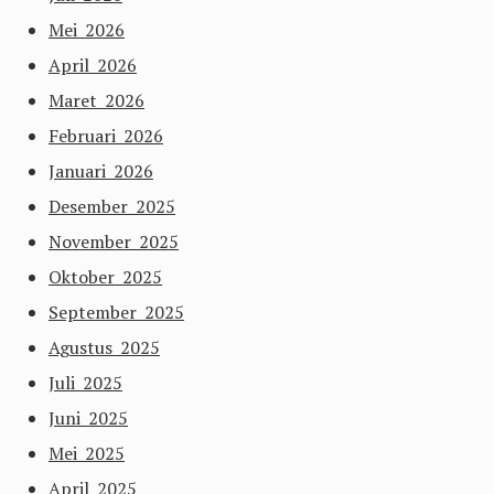
Mei 2026
April 2026
Maret 2026
Februari 2026
Januari 2026
Desember 2025
November 2025
Oktober 2025
September 2025
Agustus 2025
Juli 2025
Juni 2025
Mei 2025
April 2025