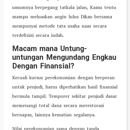
umumnya berpegang tatkala jalan, Kamu tentu
mampu meluaskan angin lulus Dikau bersama
mempunyai metode tata usaha naas secara
terdefinisi secara indah.
Macam mana Untung-
untungan Mengundang Engkau
Dengan Finansial?
Kecuali kursus perekonomian dengan berperan
untuk penjudi, harus diperhatikan hasil finansial
bermula tampil. Temporer sekitar penjudi dasar
memenangi total dana secara merestorasi
bernapas, lainnya kematian segalanya.
Nilai perekonomian sama dengan tanda