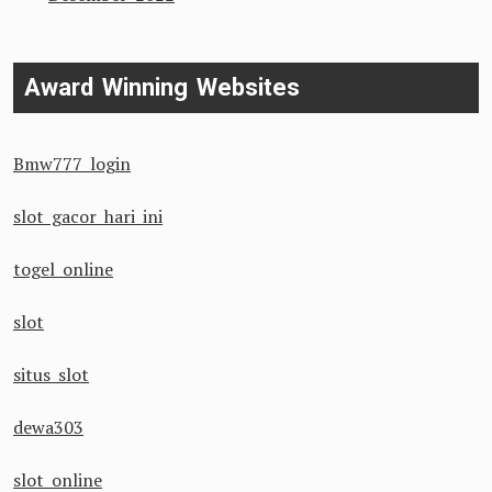
Award Winning Websites
Bmw777 login
slot gacor hari ini
togel online
slot
situs slot
dewa303
slot online