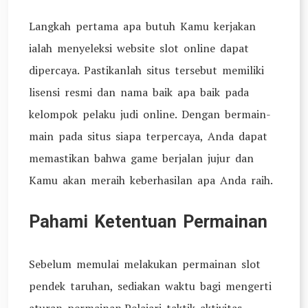
Langkah pertama apa butuh Kamu kerjakan
ialah menyeleksi website slot online dapat
dipercaya. Pastikanlah situs tersebut memiliki
lisensi resmi dan nama baik apa baik pada
kelompok pelaku judi online. Dengan bermain-
main pada situs siapa terpercaya, Anda dapat
memastikan bahwa game berjalan jujur dan
Kamu akan meraih keberhasilan apa Anda raih.
Pahami Ketentuan Permainan
Sebelum memulai melakukan permainan slot
pendek taruhan, sediakan waktu bagi mengerti