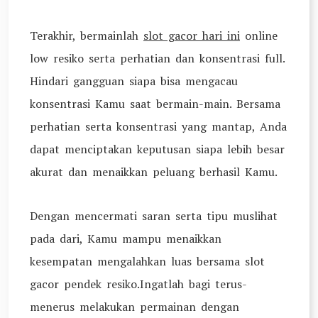
Terakhir, bermainlah
slot gacor hari ini
online
low resiko serta perhatian dan konsentrasi full.
Hindari gangguan siapa bisa mengacau
konsentrasi Kamu saat bermain-main. Bersama
perhatian serta konsentrasi yang mantap, Anda
dapat menciptakan keputusan siapa lebih besar
akurat dan menaikkan peluang berhasil Kamu.
Dengan mencermati saran serta tipu muslihat
pada dari, Kamu mampu menaikkan
kesempatan mengalahkan luas bersama slot
gacor pendek resiko.Ingatlah bagi terus-
menerus melakukan permainan dengan