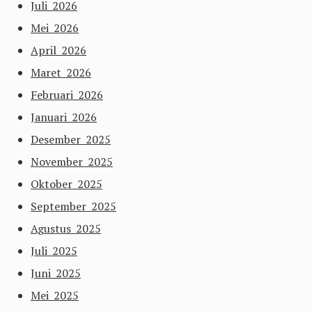
Juli 2026
Mei 2026
April 2026
Maret 2026
Februari 2026
Januari 2026
Desember 2025
November 2025
Oktober 2025
September 2025
Agustus 2025
Juli 2025
Juni 2025
Mei 2025