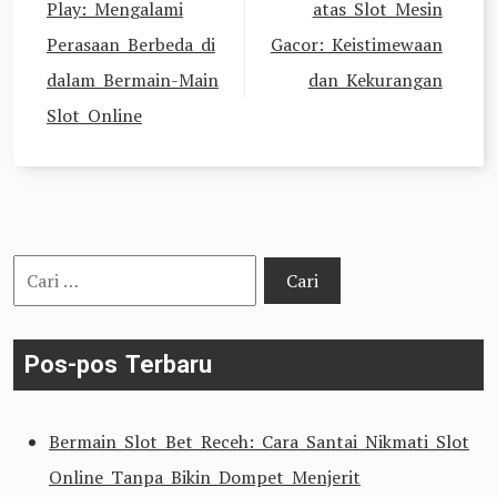
Play: Mengalami
atas Slot Mesin
Perasaan Berbeda di
Gacor: Keistimewaan
dalam Bermain-Main
dan Kekurangan
Slot Online
Cari
untuk:
Pos-pos Terbaru
Bermain Slot Bet Receh: Cara Santai Nikmati Slot
Online Tanpa Bikin Dompet Menjerit