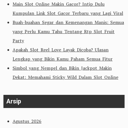
Main Slot Online Makin Gacor? Intip Dulu
Kumpulan Link Slot Gacor Terbaru yang Lagi Viral
Buah-buahan Segar dan Kemenangan Manis: Semua
yang Perlu Kamu Tahu Tentang Rtp Slot Fruit
Party
Apakah Slot Reel Love Layak Dicoba? Ulasan
Lengkap yang Bikin Kamu Paham Semua Fitur
Simbol yang Nempel dan Bikin Jackpot Makin
Dekat: Memahami Sticky Wild Dalam Slot Online
Arsip
Agustus 2026