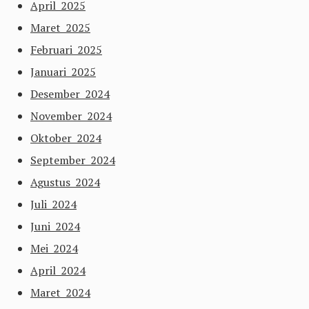
April 2025
Maret 2025
Februari 2025
Januari 2025
Desember 2024
November 2024
Oktober 2024
September 2024
Agustus 2024
Juli 2024
Juni 2024
Mei 2024
April 2024
Maret 2024