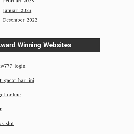
Februari 2023
Januari 2023
Desember 2022
ward Winning Websites
w777 login
t gacor hari ini
gel online
t
us slot