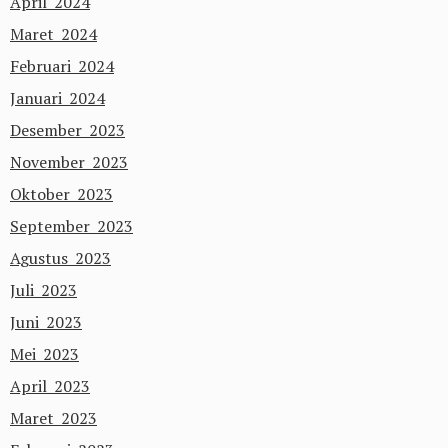
April 2024
Maret 2024
Februari 2024
Januari 2024
Desember 2023
November 2023
Oktober 2023
September 2023
Agustus 2023
Juli 2023
Juni 2023
Mei 2023
April 2023
Maret 2023