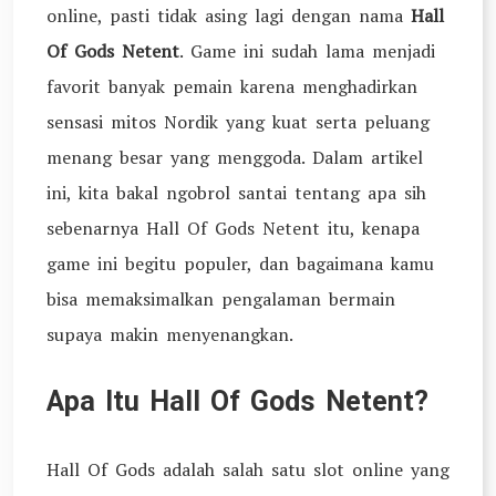
online, pasti tidak asing lagi dengan nama
Hall
Of Gods Netent
. Game ini sudah lama menjadi
favorit banyak pemain karena menghadirkan
sensasi mitos Nordik yang kuat serta peluang
menang besar yang menggoda. Dalam artikel
ini, kita bakal ngobrol santai tentang apa sih
sebenarnya Hall Of Gods Netent itu, kenapa
game ini begitu populer, dan bagaimana kamu
bisa memaksimalkan pengalaman bermain
supaya makin menyenangkan.
Apa Itu Hall Of Gods Netent?
Hall Of Gods adalah salah satu slot online yang