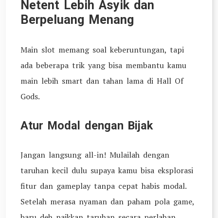
Netent Lebih Asyik dan
Berpeluang Menang
Main slot memang soal keberuntungan, tapi
ada beberapa trik yang bisa membantu kamu
main lebih smart dan tahan lama di Hall Of
Gods.
Atur Modal dengan Bijak
Jangan langsung all-in! Mulailah dengan
taruhan kecil dulu supaya kamu bisa eksplorasi
fitur dan gameplay tanpa cepat habis modal.
Setelah merasa nyaman dan paham pola game,
baru deh naikkan taruhan secara perlahan.