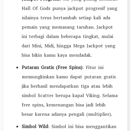
Hall Of Gods punya jackpot progresif yang
nilainya terus bertambah setiap kali ada
pemain yang memasang taruhan. Jackpot
ini terbagi dalam beberapa tingkat, mulai
dari Mini, Midi, hingga Mega Jackpot yang
bisa bikin kamu kaya mendadak.
Putaran Gratis (Free Spins)
: Fitur ini
memungkinkan kamu dapat putaran gratis
jika berhasil mendapatkan tiga atau lebih
simbol Scatter berupa kapal Viking. Selama
free spins, kemenangan bisa jadi lebih
besar karena adanya pengali (multiplier).
Simbol Wild
: Simbol ini bisa menggantikan