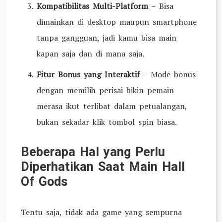
Kompatibilitas Multi-Platform
– Bisa
dimainkan di desktop maupun smartphone
tanpa gangguan, jadi kamu bisa main
kapan saja dan di mana saja.
Fitur Bonus yang Interaktif
– Mode bonus
dengan memilih perisai bikin pemain
merasa ikut terlibat dalam petualangan,
bukan sekadar klik tombol spin biasa.
Beberapa Hal yang Perlu
Diperhatikan Saat Main Hall
Of Gods
Tentu saja, tidak ada game yang sempurna