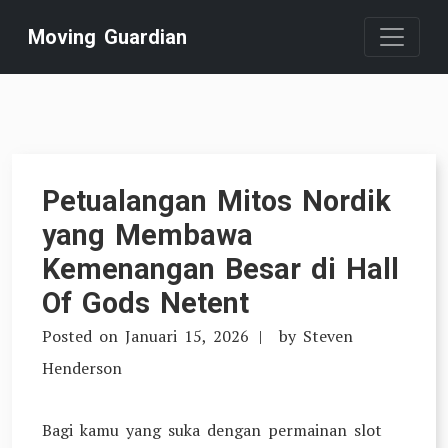
Skip
Moving Guardian
to
content
Petualangan Mitos Nordik
yang Membawa
Kemenangan Besar di Hall
Of Gods Netent
Posted on
Januari 15, 2026
by
Steven
Henderson
Bagi kamu yang suka dengan permainan slot