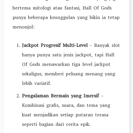
bertema mitologi atau fantasi, Hall Of Gods
punya beberapa keunggulan yang bikin ia tetap
menonjol:
Jackpot Progresif Multi-Level
– Banyak slot
hanya punya satu jenis jackpot, tapi Hall
Of Gods menawarkan tiga level jackpot
sekaligus, memberi peluang menang yang
lebih variatif.
Pengalaman Bermain yang Imersif
–
Kombinasi grafis, suara, dan tema yang
kuat menjadikan setiap putaran terasa
seperti bagian dari cerita epik.