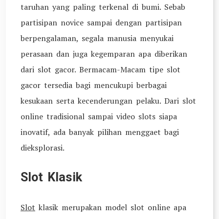
taruhan yang paling terkenal di bumi. Sebab
partisipan novice sampai dengan partisipan
berpengalaman, segala manusia menyukai
perasaan dan juga kegemparan apa diberikan
dari slot gacor. Bermacam-Macam tipe slot
gacor tersedia bagi mencukupi berbagai
kesukaan serta kecenderungan pelaku. Dari slot
online tradisional sampai video slots siapa
inovatif, ada banyak pilihan menggaet bagi
dieksplorasi.
Slot Klasik
Slot
klasik merupakan model slot online apa