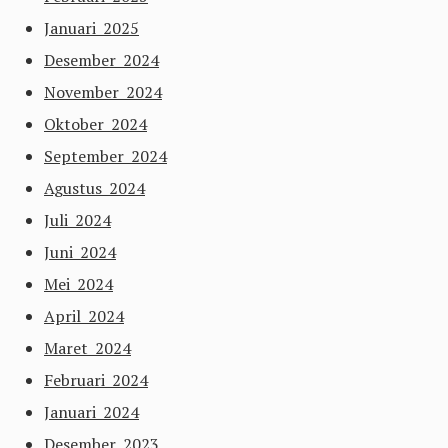
Januari 2025
Desember 2024
November 2024
Oktober 2024
September 2024
Agustus 2024
Juli 2024
Juni 2024
Mei 2024
April 2024
Maret 2024
Februari 2024
Januari 2024
Desember 2023