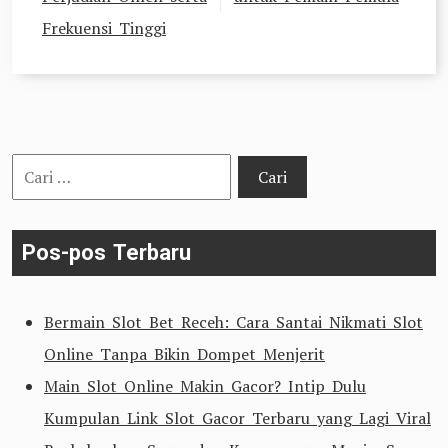
Frekuensi Tinggi
Cari
untuk:
Pos-pos Terbaru
Bermain Slot Bet Receh: Cara Santai Nikmati Slot
Online Tanpa Bikin Dompet Menjerit
Main Slot Online Makin Gacor? Intip Dulu
Kumpulan Link Slot Gacor Terbaru yang Lagi Viral