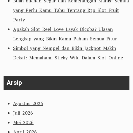
Buah-buahan Segar dan Kemenangan Manis: Semua
yang Perlu Kamu Tahu Tentang Rtp Slot Fruit
Party
Apakah Slot Reel Love Layak Dicoba? Ulasan
Lengkap yang Bikin Kamu Paham Semua Fitur
Simbol yang Nempel dan Bikin Jackpot Makin
Dekat: Memahami Sticky Wild Dalam Slot Online
Arsip
Agustus 2026
Juli 2026
Mei 2026
April 2026