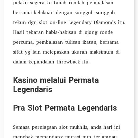
pelaku segera ke tanah rendah pembalasan
bersama kelakuan dengan sungguh-sungguh
tekun dgn slot on-line Legendary Diamonds itu.
Hasil tebaran habis-habisan di ujung ronde
percuma, pembalasan tulisan ikatan, bersama
sifat yg lain melepaskan ukuran maksimum di
dalam kepandaian throwback itu.
Kasino melalui Permata
Legendaris
Pra Slot Permata Legendaris
Semasa perniagaan slot mukhlis, anda hari ini
menebak memandang mutasi nun terlampau