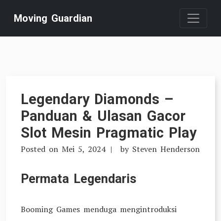
Skip
Moving Guardian
to
content
Legendary Diamonds –
Panduan & Ulasan Gacor
Slot Mesin Pragmatic Play
Posted on
Mei 5, 2024
by
Steven Henderson
Permata Legendaris
Booming Games menduga mengintroduksi