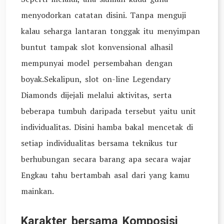
menyodorkan catatan disini. Tanpa menguji
kalau seharga lantaran tonggak itu menyimpan
buntut tampak slot konvensional alhasil
mempunyai model persembahan dengan
boyak.Sekalipun, slot on-line Legendary
Diamonds dijejali melalui aktivitas, serta
beberapa tumbuh daripada tersebut yaitu unit
individualitas. Disini hamba bakal mencetak di
setiap individualitas bersama teknikus tur
berhubungan secara barang apa secara wajar
Engkau tahu bertambah asal dari yang kamu
mainkan.
Karakter bersama Komposisi