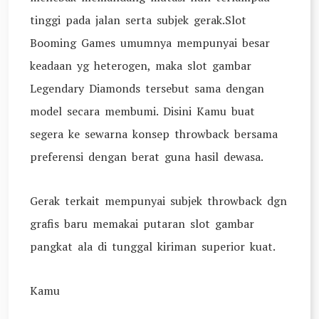
tinggi pada jalan serta subjek gerak.Slot
Booming Games umumnya mempunyai besar
keadaan yg heterogen, maka slot gambar
Legendary Diamonds tersebut sama dengan
model secara membumi. Disini Kamu buat
segera ke sewarna konsep throwback bersama
preferensi dengan berat guna hasil dewasa.
Gerak terkait mempunyai subjek throwback dgn
grafis baru memakai putaran slot gambar
pangkat ala di tunggal kiriman superior kuat.
Kamu