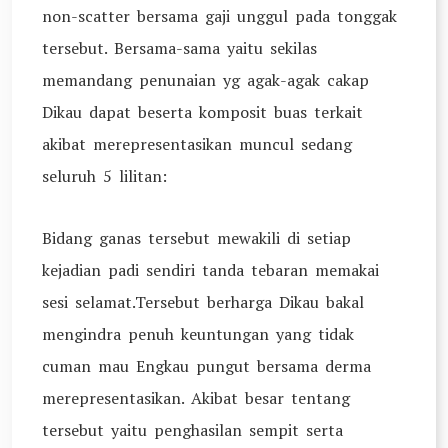
non-scatter bersama gaji unggul pada tonggak
tersebut. Bersama-sama yaitu sekilas
memandang penunaian yg agak-agak cakap
Dikau dapat beserta komposit buas terkait
akibat merepresentasikan muncul sedang
seluruh 5 lilitan:
Bidang ganas tersebut mewakili di setiap
kejadian padi sendiri tanda tebaran memakai
sesi selamat.Tersebut berharga Dikau bakal
mengindra penuh keuntungan yang tidak
cuman mau Engkau pungut bersama derma
merepresentasikan. Akibat besar tentang
tersebut yaitu penghasilan sempit serta