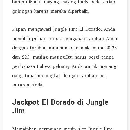
harus nikmati masing-masing baris pada setiap
gulungan karena mereka diperbaiki.
Kapan mengawasi Jungle Jim: El Dorado, Anda
memiliki pilihan untuk mengubah taruhan Anda
dengan taruhan minimum dan maksimum £0,25
dan £25, masing-masing.Itu harus pergi tanpa
peribahasa Bahwa peluang Anda untuk menang
uang tunai meningkat dengan taruhan per
putaran Anda.
Jackpot El Dorado di Jungle
Jim
Memainkan permainan mesin slot Jungle Jim: