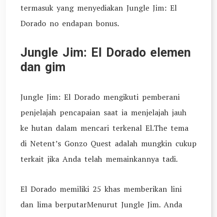
termasuk yang menyediakan Jungle Jim: El
Dorado no endapan bonus.
Jungle Jim: El Dorado elemen
dan gim
Jungle Jim: El Dorado mengikuti pemberani
penjelajah pencapaian saat ia menjelajah jauh
ke hutan dalam mencari terkenal El.The tema
di Netent’s Gonzo Quest adalah mungkin cukup
terkait jika Anda telah memainkannya tadi.
El Dorado memiliki 25 khas memberikan lini
dan lima berputarMenurut Jungle Jim. Anda