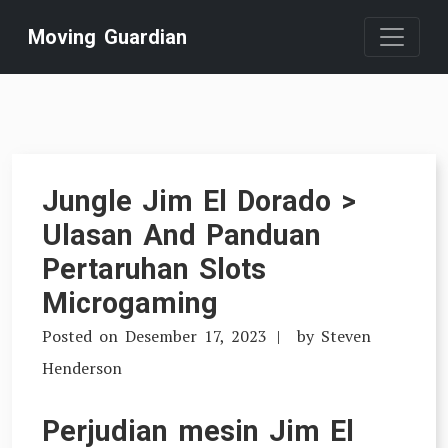
Skip
Moving Guardian
to
content
Jungle Jim El Dorado >
Ulasan And Panduan
Pertaruhan Slots
Microgaming
Posted on
Desember 17, 2023
by
Steven
Henderson
Perjudian mesin Jim El