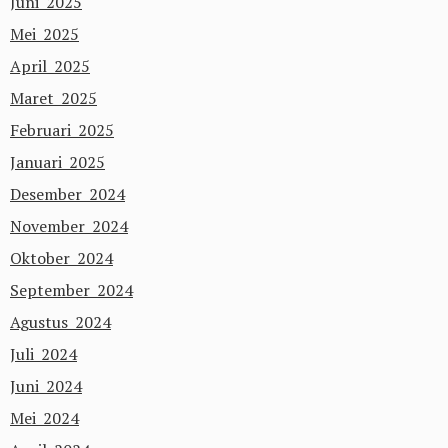
Juni 2025
Mei 2025
April 2025
Maret 2025
Februari 2025
Januari 2025
Desember 2024
November 2024
Oktober 2024
September 2024
Agustus 2024
Juli 2024
Juni 2024
Mei 2024