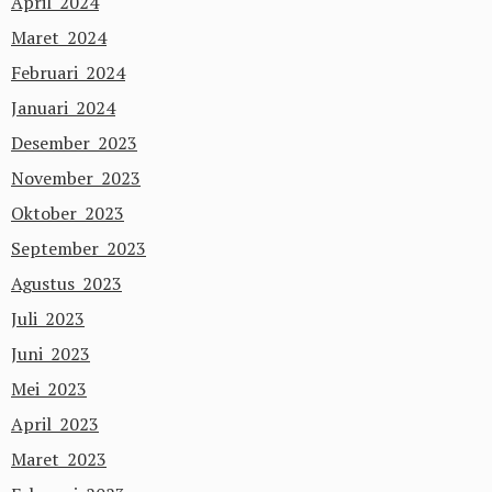
April 2024
Maret 2024
Februari 2024
Januari 2024
Desember 2023
November 2023
Oktober 2023
September 2023
Agustus 2023
Juli 2023
Juni 2023
Mei 2023
April 2023
Maret 2023