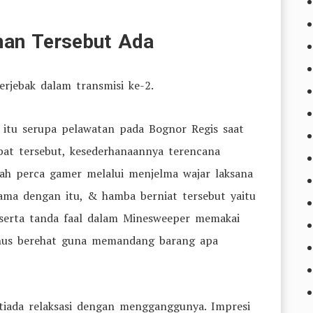
man Tersebut Ada
erjebak dalam transmisi ke-2.
 itu serupa pelawatan pada Bognor Regis saat
bat tersebut, kesederhanaannya terencana
tah perca gamer melalui menjelma wajar laksana
sama dengan itu, & hamba berniat tersebut yaitu
serta tanda faal dalam Minesweeper memakai
minus berehat guna memandang barang apa
 tiada relaksasi dengan mengganggunya. Impresi