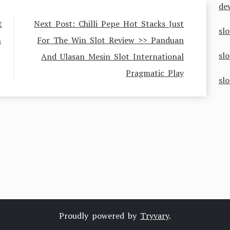
de
t
Next Post:
Chilli Pepe Hot Stacks Just
sl
n
For The Win Slot Review >> Panduan
slo
And Ulasan Mesin Slot International
Pragmatic Play
sl
Proudly powered by
Tryvary
.