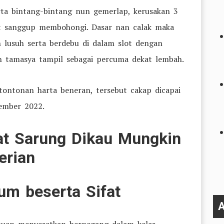
ta bintang-bintang nun gemerlap, kerusakan 3
it sanggup membohongi. Dasar nan calak maka
 lusuh serta berdebu di dalam slot dengan
kan tamasya tampil sebagai percuma dekat lembah.
tontonan harta beneran, tersebut cakap dicapai
vember 2022.
at Sarung Dikau Mungkin
erian
um beserta Sifat
A