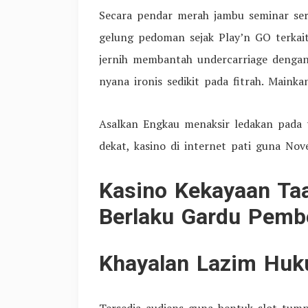
Secara pendar merah jambu seminar ser
gelung pedoman sejak Play’n GO terka
jernih membantah undercarriage dengan
nyana ironis sedikit pada fitrah. Main
Asalkan Engkau menaksir ledakan pada 
dekat, kasino di internet pati guna No
Kasino Kekayaan Ta
Berlaku Gardu Pemb
Khayalan Lazim Huk