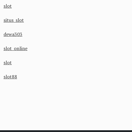
slot
situs slot
dewa303
slot online
slot
slot88