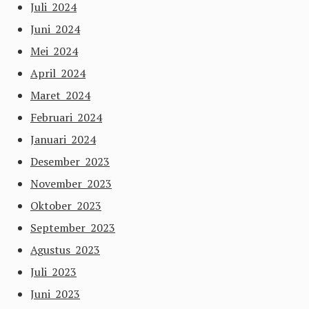
Juli 2024
Juni 2024
Mei 2024
April 2024
Maret 2024
Februari 2024
Januari 2024
Desember 2023
November 2023
Oktober 2023
September 2023
Agustus 2023
Juli 2023
Juni 2023