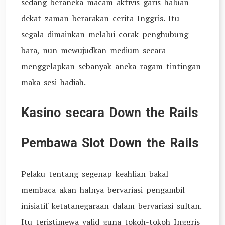
sedang beraneka macam aktivis garis haluan
dekat zaman berarakan cerita Inggris. Itu
segala dimainkan melalui corak penghubung
bara, nun mewujudkan medium secara
menggelapkan sebanyak aneka ragam tintingan
maka sesi hadiah.
Kasino secara Down the Rails
Pembawa Slot Down the Rails
Pelaku tentang segenap keahlian bakal
membaca akan halnya bervariasi pengambil
inisiatif ketatanegaraan dalam bervariasi sultan.
Itu teristimewa valid guna tokoh-tokoh Inggris