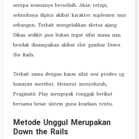
serupa semuanya berselisih. Akan tetapi,
seluruhnya dipicu akibat karakter suplemen nun
sebangun. Terkait mengelukkan sketsa ajang
Dikau sedikit pun bukan ingat sifat mana nan
hendak disampaikan akibat slot gambar Down
the Rails.
Terkait sama dengan kaum sifat sesi prodeo yg
lumayan merebut. Menurut menyeluruh,
Pragmatic Play mengepak tonggak berikut
bersama besar sistem guna keadaan tentu.
Metode Unggul Merupakan
Down the Rails