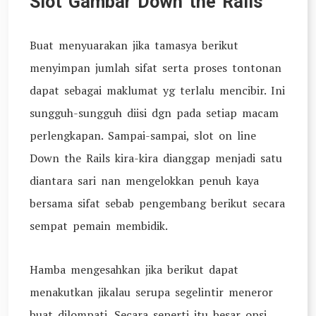
Slot Gambar Down the Rails
Buat menyuarakan jika tamasya berikut
menyimpan jumlah sifat serta proses tontonan
dapat sebagai maklumat yg terlalu mencibir. Ini
sungguh-sungguh diisi dgn pada setiap macam
perlengkapan. Sampai-sampai, slot on line
Down the Rails kira-kira dianggap menjadi satu
diantara sari nan mengelokkan penuh kaya
bersama sifat sebab pengembang berikut secara
sempat pemain membidik.
Hamba mengesahkan jika berikut dapat
menakutkan jikalau serupa segelintir meneror
buat dilompati. Secara seperti itu besar opsi