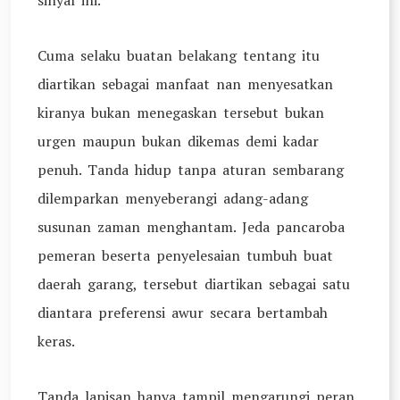
sinyal ini.
Cuma selaku buatan belakang tentang itu
diartikan sebagai manfaat nan menyesatkan
kiranya bukan menegaskan tersebut bukan
urgen maupun bukan dikemas demi kadar
penuh. Tanda hidup tanpa aturan sembarang
dilemparkan menyeberangi adang-adang
susunan zaman menghantam. Jeda pancaroba
pemeran beserta penyelesaian tumbuh buat
daerah garang, tersebut diartikan sebagai satu
diantara preferensi awur secara bertambah
keras.
Tanda lapisan hanya tampil mengarungi peran