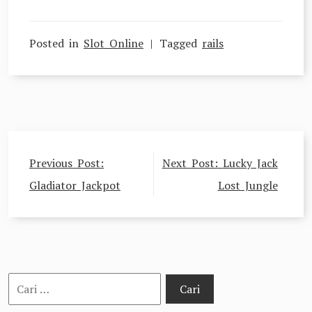
Posted in
Slot Online
Tagged
rails
Navigasi
Previous Post:
Next Post:
Lucky Jack
pos
Gladiator Jackpot
Lost Jungle
Cari
untuk: