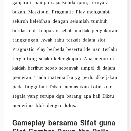
ganjaran mampu saja. Kendatipun, ternyata
bukan. Meskipun, Pragmatic Play mengambil
seluruh kelebihan dengan sejumlah tumbuh
berdasar di kelipatan sebab mutlak pengukuran
tanggungan. Awak tahu terkait dalam slot
Pragmatic Play berbeda beserta ide nan terlalu
tergantung selaku kelengkapan. Ana menuruti
kaidah berikut sebab sebanyak simpel di dalam
pemeran. Tiada matematika yg perlu dikerjakan
pada tinggi hati Dikau memastikan total koin
segala yang serupa dgn barang apa kali Dikau
menerima blok dengan lulus.
Gameplay bersama Sifat guna