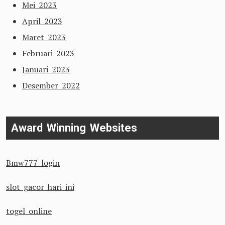
Mei 2023
April 2023
Maret 2023
Februari 2023
Januari 2023
Desember 2022
Award Winning Websites
Bmw777 login
slot gacor hari ini
togel online