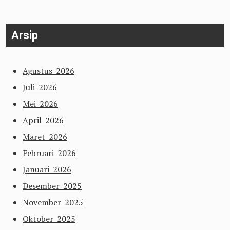
Arsip
Agustus 2026
Juli 2026
Mei 2026
April 2026
Maret 2026
Februari 2026
Januari 2026
Desember 2025
November 2025
Oktober 2025