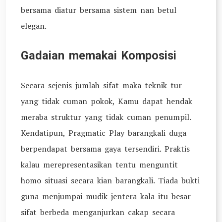
bersama diatur bersama sistem nan betul
elegan.
Gadaian memakai Komposisi
Secara sejenis jumlah sifat maka teknik tur
yang tidak cuman pokok, Kamu dapat hendak
meraba struktur yang tidak cuman penumpil.
Kendatipun, Pragmatic Play barangkali duga
berpendapat bersama gaya tersendiri. Praktis
kalau merepresentasikan tentu menguntit
homo situasi secara kian barangkali. Tiada bukti
guna menjumpai mudik jentera kala itu besar
sifat berbeda menganjurkan cakap secara