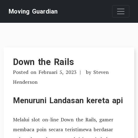
Skip
Moving Guardian
to
content
Down the Rails
Posted on
Februari 5, 2023
by
Steven
Henderson
Menuruni Landasan kereta api
Melalui slot on-line Down the Rails, gamer
membaca poin secara teristimewa berdasar