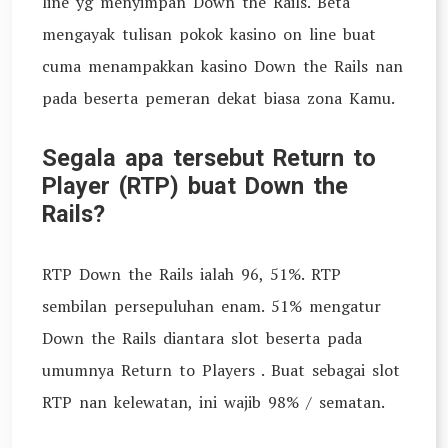
line yg menyimpan Down the Rails. Beta
mengayak tulisan pokok kasino on line buat
cuma menampakkan kasino Down the Rails nan
pada beserta pemeran dekat biasa zona Kamu.
Segala apa tersebut Return to
Player (RTP) buat Down the
Rails?
RTP Down the Rails ialah 96, 51%. RTP
sembilan persepuluhan enam. 51% mengatur
Down the Rails diantara slot beserta pada
umumnya Return to Players . Buat sebagai slot
RTP nan kelewatan, ini wajib 98% / sematan.