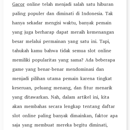
Gacor
online telah menjadi salah satu hiburan
paling populer dan diminati di Indonesia. Tak
hanya sekadar mengisi waktu, banyak pemain
yang juga berharap dapat meraih kemenangan
besar melalui permainan yang satu ini. Tapi,
tahukah kamu bahwa tidak semua slot online
memiliki popularitas yang sama? Ada beberapa
game yang benar-benar mendominasi dan
menjadi pilihan utama pemain karena tingkat
keseruan, peluang menang, dan fitur menarik
yang ditawarkan. Nah, dalam artikel ini, kita
akan membahas secara lengkap tentang daftar
slot online paling banyak dimainkan, faktor apa
saja yang membuat mereka begitu diminati,