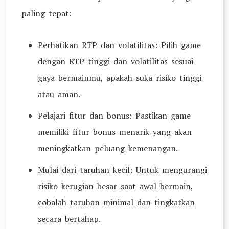
paling tepat:
Perhatikan RTP dan volatilitas: Pilih game
dengan RTP tinggi dan volatilitas sesuai
gaya bermainmu, apakah suka risiko tinggi
atau aman.
Pelajari fitur dan bonus: Pastikan game
memiliki fitur bonus menarik yang akan
meningkatkan peluang kemenangan.
Mulai dari taruhan kecil: Untuk mengurangi
risiko kerugian besar saat awal bermain,
cobalah taruhan minimal dan tingkatkan
secara bertahap.