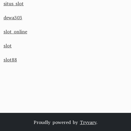
situs slot
dewa303
slot online
slot
slot88
Proudly powered by
Tryvary
.