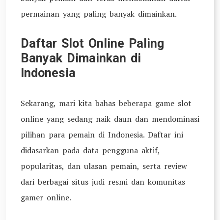
permainan yang paling banyak dimainkan.
Daftar Slot Online Paling
Banyak Dimainkan di
Indonesia
Sekarang, mari kita bahas beberapa game slot
online yang sedang naik daun dan mendominasi
pilihan para pemain di Indonesia. Daftar ini
didasarkan pada data pengguna aktif,
popularitas, dan ulasan pemain, serta review
dari berbagai situs judi resmi dan komunitas
gamer online.