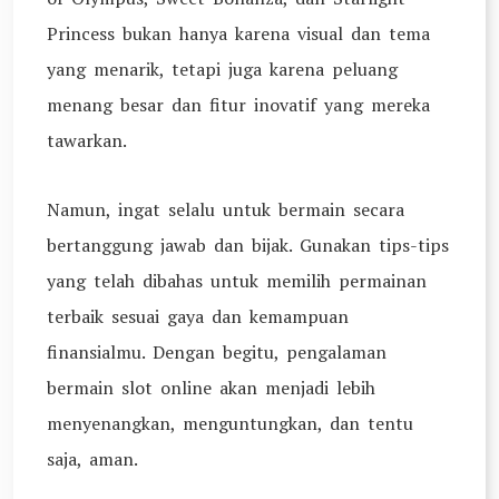
Princess bukan hanya karena visual dan tema
yang menarik, tetapi juga karena peluang
menang besar dan fitur inovatif yang mereka
tawarkan.
Namun, ingat selalu untuk bermain secara
bertanggung jawab dan bijak. Gunakan tips-tips
yang telah dibahas untuk memilih permainan
terbaik sesuai gaya dan kemampuan
finansialmu. Dengan begitu, pengalaman
bermain slot online akan menjadi lebih
menyenangkan, menguntungkan, dan tentu
saja, aman.