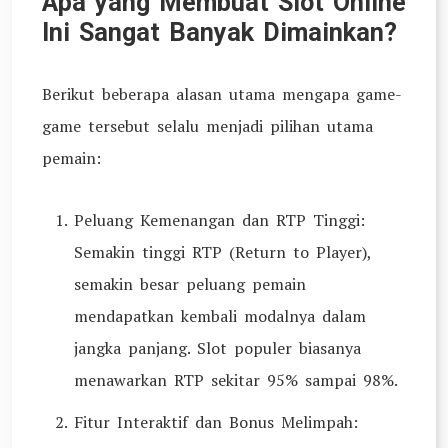
Apa yang Membuat Slot Online
Ini Sangat Banyak Dimainkan?
Berikut beberapa alasan utama mengapa game-
game tersebut selalu menjadi pilihan utama
pemain:
Peluang Kemenangan dan RTP Tinggi:
Semakin tinggi RTP (Return to Player),
semakin besar peluang pemain
mendapatkan kembali modalnya dalam
jangka panjang. Slot populer biasanya
menawarkan RTP sekitar 95% sampai 98%.
Fitur Interaktif dan Bonus Melimpah: