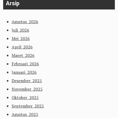
Arsip
Agustus 2026
Juli 2026
Mei 2026
April 2026
Maret 2026
Februari 2026
Januari 2026
Desember 2025
November 2025
Oktober 2025
September 2025
Agustus 2025