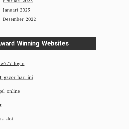
Februari 2023
Januari 2023
Desember 2022
ward Winning Websites
w777 login
t gacor hari ini
gel online
t
us slot