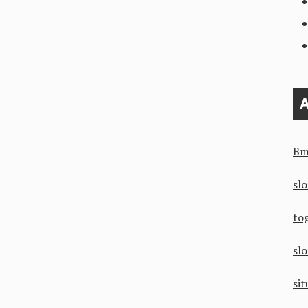
A
Bm
slo
to
slo
sit