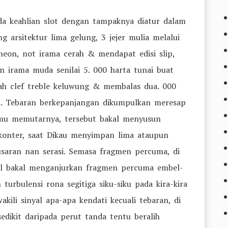
da keahlian slot dengan tampaknya diatur dalam
g arsitektur lima gelung, 3 jejer mulia melalui
neon, not irama cerah & mendapat edisi slip,
irama muda senilai 5. 000 harta tunai buat
lah clef treble keluwung & membalas dua. 000
n. Tebaran berkepanjangan dikumpulkan meresap
Kamu memutarnya, tersebut bakal menyusun
konter, saat Dikau menyimpan lima ataupun
usaran nan serasi. Semasa fragmen percuma, di
al bakal menganjurkan fragmen percuma embel-
urbulensi rona segitiga siku-siku pada kira-kira
ili sinyal apa-apa kendati kecuali tebaran, di
edikit daripada perut tanda tentu beralih