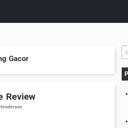
Car
ng Gacor
un
P
e Review
Henderson