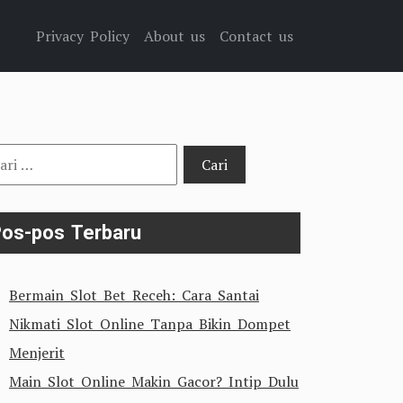
Privacy Policy
About us
Contact us
i
tuk:
os-pos Terbaru
Bermain Slot Bet Receh: Cara Santai
Nikmati Slot Online Tanpa Bikin Dompet
Menjerit
Main Slot Online Makin Gacor? Intip Dulu