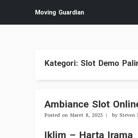
Skip
Moving Guardian
to
content
Kategori:
Slot Demo Pali
Ambiance Slot Onlin
Posted on
Maret 8, 2023
by
Steven 
Iklim – Harta Irama