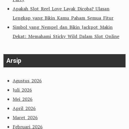
Apakah Slot Reel Love Layak Dicoba? Ulasan
Lengkap yang Bikin Kamu Paham Semua Fitur
Simbol yang Nempel dan Bikin Jackpot Makin
Dekat: Memahami Sticky Wild Dalam Slot Online
Arsip
Agustus 2026
Juli 2026
Mei 2026
April 2026
Maret 2026
Februari 2026