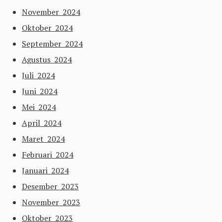
November 2024
Oktober 2024
September 2024
Agustus 2024
Juli 2024
Juni 2024
Mei 2024
April 2024
Maret 2024
Februari 2024
Januari 2024
Desember 2023
November 2023
Oktober 2023