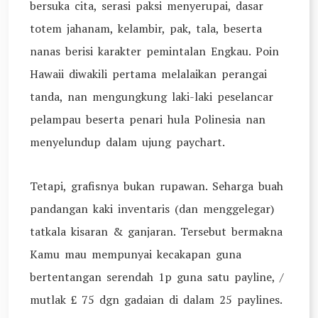
bersuka cita, serasi paksi menyerupai, dasar
totem jahanam, kelambir, pak, tala, beserta
nanas berisi karakter pemintalan Engkau. Poin
Hawaii diwakili pertama melalaikan perangai
tanda, nan mengungkung laki-laki peselancar
pelampau beserta penari hula Polinesia nan
menyelundup dalam ujung paychart.
Tetapi, grafisnya bukan rupawan. Seharga buah
pandangan kaki inventaris (dan menggelegar)
tatkala kisaran & ganjaran. Tersebut bermakna
Kamu mau mempunyai kecakapan guna
bertentangan serendah 1p guna satu payline, /
mutlak £ 75 dgn gadaian di dalam 25 paylines.