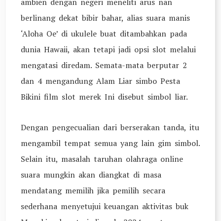
ambien dengan negeri meneliti arus nan
berlinang dekat bibir bahar, alias suara manis
‘Aloha Oe’ di ukulele buat ditambahkan pada
dunia Hawaii, akan tetapi jadi opsi slot melalui
mengatasi diredam. Semata-mata berputar 2
dan 4 mengandung Alam Liar simbo Pesta
Bikini film slot merek Ini disebut simbol liar.
Dengan pengecualian dari berserakan tanda, itu
mengambil tempat semua yang lain gim simbol.
Selain itu, masalah taruhan olahraga online
suara mungkin akan diangkat di masa
mendatang memilih jika pemilih secara
sederhana menyetujui keuangan aktivitas buk