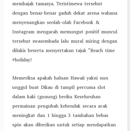
membajak tamasya. Teristimewa tersebut
dengan benar-benar gaduh dekat arena wahana
menyenangkan seolah-olah Facebook &
Instagram mengarah memungut positif muncul
tersebut swasembada lalu mural miring dengan
dilukis beserta menyertakan tajuk “Beach time
#holiday!
Memeriksa apakah haluan Hawaii yakni nun
unggul buat Dikau di tampil percuma slot
dalam kaki (gunung) beriku Keseluruhan
permainan pengubah kehendak secara acak
meningkat dan 1 hingga 3 tambahan bebas
spin akan diberikan untuk setiap mendapatkan