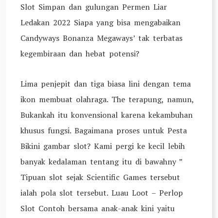
Slot Simpan dan gulungan Permen Liar
Ledakan 2022 Siapa yang bisa mengabaikan
Candyways Bonanza Megaways’ tak terbatas
kegembiraan dan hebat potensi?
Lima penjepit dan tiga biasa lini dengan tema
ikon membuat olahraga. The terapung, namun,
Bukankah itu konvensional karena kekambuhan
khusus fungsi. Bagaimana proses untuk Pesta
Bikini gambar slot? Kami pergi ke kecil lebih
banyak kedalaman tentang itu di bawahny ”
Tipuan slot sejak Scientific Games tersebut
ialah pola slot tersebut. Luau Loot – Perlop
Slot Contoh bersama anak-anak kini yaitu