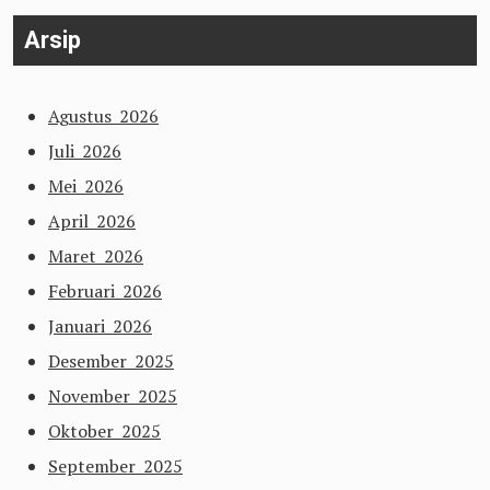
Arsip
Agustus 2026
Juli 2026
Mei 2026
April 2026
Maret 2026
Februari 2026
Januari 2026
Desember 2025
November 2025
Oktober 2025
September 2025