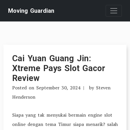
Skip
Moving Guardian
to
content
Cai Yuan Guang Jin:
Xtreme Pays Slot Gacor
Review
Posted on
September 30, 2024
by
Steven
Henderson
Siapa yang tak menyukai bermain engine slot
online dengan tema Timur siapa menarik? salah