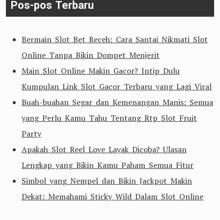
Pos-pos Terbaru
Bermain Slot Bet Receh: Cara Santai Nikmati Slot
Online Tanpa Bikin Dompet Menjerit
Main Slot Online Makin Gacor? Intip Dulu
Kumpulan Link Slot Gacor Terbaru yang Lagi Viral
Buah-buahan Segar dan Kemenangan Manis: Semua
yang Perlu Kamu Tahu Tentang Rtp Slot Fruit
Party
Apakah Slot Reel Love Layak Dicoba? Ulasan
Lengkap yang Bikin Kamu Paham Semua Fitur
Simbol yang Nempel dan Bikin Jackpot Makin
Dekat: Memahami Sticky Wild Dalam Slot Online