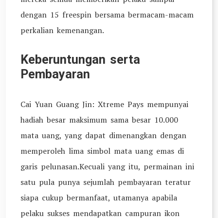
dengan 15 freespin bersama bermacam-macam
perkalian kemenangan.
Keberuntungan serta
Pembayaran
Cai Yuan Guang Jin: Xtreme Pays mempunyai
hadiah besar maksimum sama besar 10.000
mata uang, yang dapat dimenangkan dengan
memperoleh lima simbol mata uang emas di
garis pelunasan.Kecuali yang itu, permainan ini
satu pula punya sejumlah pembayaran teratur
siapa cukup bermanfaat, utamanya apabila
pelaku sukses mendapatkan campuran ikon