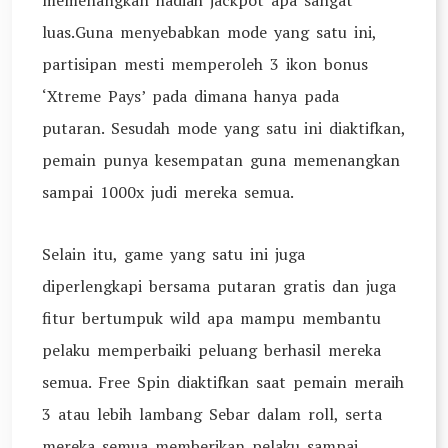
memenangkan hadiah jackpot apa sangat
luas.Guna menyebabkan mode yang satu ini,
partisipan mesti memperoleh 3 ikon bonus
‘Xtreme Pays’ pada dimana hanya pada
putaran. Sesudah mode yang satu ini diaktifkan,
pemain punya kesempatan guna memenangkan
sampai 1000x judi mereka semua.
Selain itu, game yang satu ini juga
diperlengkapi bersama putaran gratis dan juga
fitur bertumpuk wild apa mampu membantu
pelaku memperbaiki peluang berhasil mereka
semua. Free Spin diaktifkan saat pemain meraih
3 atau lebih lambang Sebar dalam roll, serta
mereka semua memberikan pelaku sampai