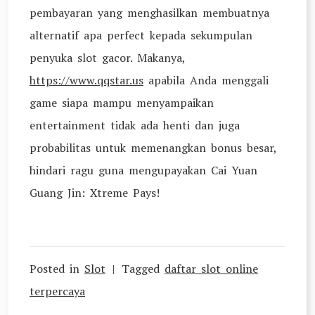
pembayaran yang menghasilkan membuatnya
alternatif apa perfect kepada sekumpulan
penyuka slot gacor. Makanya,
https://www.qqstar.us
apabila Anda menggali
game siapa mampu menyampaikan
entertainment tidak ada henti dan juga
probabilitas untuk memenangkan bonus besar,
hindari ragu guna mengupayakan Cai Yuan
Guang Jin: Xtreme Pays!
Posted in
Slot
Tagged
daftar slot online
terpercaya