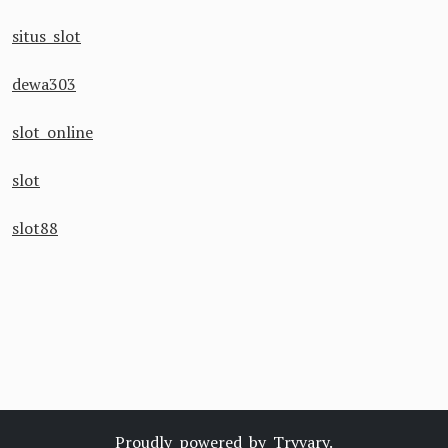
situs slot
dewa303
slot online
slot
slot88
Proudly powered by
Tryvary
.