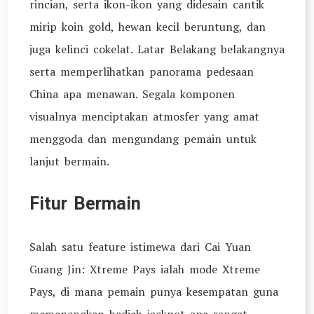
rincian, serta ikon-ikon yang didesain cantik
mirip koin gold, hewan kecil beruntung, dan
juga kelinci cokelat. Latar Belakang belakangnya
serta memperlihatkan panorama pedesaan
China apa menawan. Segala komponen
visualnya menciptakan atmosfer yang amat
menggoda dan mengundang pemain untuk
lanjut bermain.
Fitur Bermain
Salah satu feature istimewa dari Cai Yuan
Guang Jin: Xtreme Pays ialah mode Xtreme
Pays, di mana pemain punya kesempatan guna