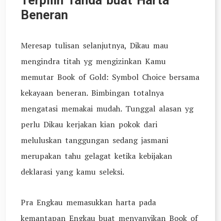
Terpilih Tanda buat Harta
Beneran
Meresap tulisan selanjutnya, Dikau mau
mengindra titah yg mengizinkan Kamu
memutar Book of Gold: Symbol Choice bersama
kekayaan beneran. Bimbingan totalnya
mengatasi memakai mudah. Tunggal alasan yg
perlu Dikau kerjakan kian pokok dari
meluluskan tanggungan sedang jasmani
merupakan tahu gelagat ketika kebijakan
deklarasi yang kamu seleksi.
Pra Engkau memasukkan harta pada
kemantapan Engkau buat menyanyikan Book of