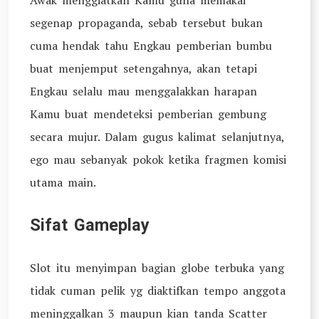
Awak menggiatkan Kamu guna memakai
segenap propaganda, sebab tersebut bukan
cuma hendak tahu Engkau pemberian bumbu
buat menjemput setengahnya, akan tetapi
Engkau selalu mau menggalakkan harapan
Kamu buat mendeteksi pemberian gembung
secara mujur. Dalam gugus kalimat selanjutnya,
ego mau sebanyak pokok ketika fragmen komisi
utama main.
Sifat Gameplay
Slot itu menyimpan bagian globe terbuka yang
tidak cuman pelik yg diaktifkan tempo anggota
meninggalkan 3 maupun kian tanda Scatter