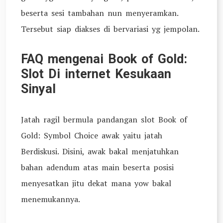
beserta sesi tambahan nun menyeramkan.
Tersebut siap diakses di bervariasi yg jempolan.
FAQ mengenai Book of Gold:
Slot Di internet Kesukaan
Sinyal
Jatah ragil bermula pandangan slot Book of
Gold: Symbol Choice awak yaitu jatah
Berdiskusi. Disini, awak bakal menjatuhkan
bahan adendum atas main beserta posisi
menyesatkan jitu dekat mana yow bakal
menemukannya.