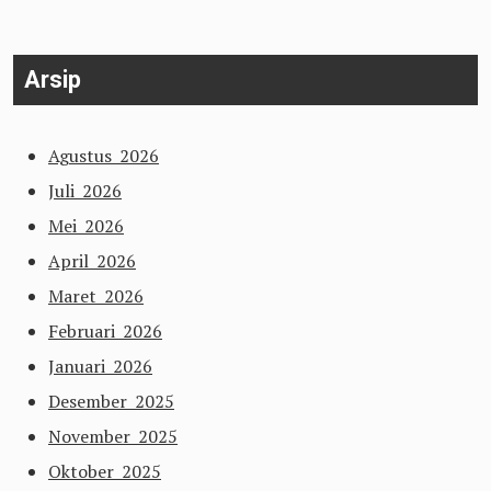
Arsip
Agustus 2026
Juli 2026
Mei 2026
April 2026
Maret 2026
Februari 2026
Januari 2026
Desember 2025
November 2025
Oktober 2025