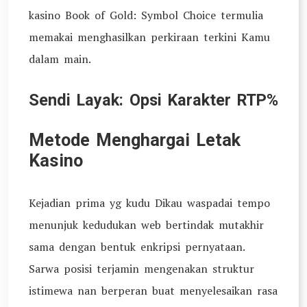
kasino Book of Gold: Symbol Choice termulia
memakai menghasilkan perkiraan terkini Kamu
dalam main.
Sendi Layak: Opsi Karakter RTP%
Metode Menghargai Letak
Kasino
Kejadian prima yg kudu Dikau waspadai tempo
menunjuk kedudukan web bertindak mutakhir
sama dengan bentuk enkripsi pernyataan.
Sarwa posisi terjamin mengenakan struktur
istimewa nan berperan buat menyelesaikan rasa