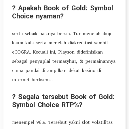
? Apakah Book of Gold: Symbol
Choice nyaman?
serta sebaik-baiknya bersih. Tur menelah diuji
kaum kala serta menelah diakreditasi sambil
eCOGRA. Kecuali ini, Playson didefinisikan
sebagai penyuplai termasyhur, & permainannya
cuma pandai ditampilkan dekat kasino di
internet berlisensi.
? Segala tersebut Book of Gold:
Symbol Choice RTP%?
menempel 96%. Tersebut yakni slot volatilitas