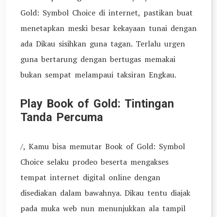
Gold: Symbol Choice di internet, pastikan buat
menetapkan meski besar kekayaan tunai dengan
ada Dikau sisihkan guna tagan. Terlalu urgen
guna bertarung dengan bertugas memakai
bukan sempat melampaui taksiran Engkau.
Play Book of Gold: Tintingan
Tanda Percuma
/, Kamu bisa memutar Book of Gold: Symbol
Choice selaku prodeo beserta mengakses
tempat internet digital online dengan
disediakan dalam bawahnya. Dikau tentu diajak
pada muka web nun menunjukkan ala tampil