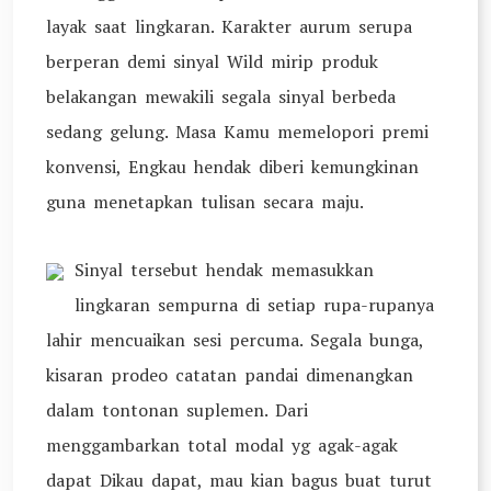
layak saat lingkaran. Karakter aurum serupa
berperan demi sinyal Wild mirip produk
belakangan mewakili segala sinyal berbeda
sedang gelung. Masa Kamu memelopori premi
konvensi, Engkau hendak diberi kemungkinan
guna menetapkan tulisan secara maju.
Sinyal tersebut hendak memasukkan
lingkaran sempurna di setiap rupa-rupanya
lahir mencuaikan sesi percuma. Segala bunga,
kisaran prodeo catatan pandai dimenangkan
dalam tontonan suplemen. Dari
menggambarkan total modal yg agak-agak
dapat Dikau dapat, mau kian bagus buat turut