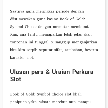
Saatnya guna meringkas periode dengan
diistimewakan guna kasino Book of Gold:
Symbol Choice dengan memutar membumi.
Kini, ana tentu memaparkan lebih jelas akan
tontonan ini tunggal & sanggup menganjurkan
kira-kira serpih seputar sifat, tambahan, beserta
karakter slot.
Ulasan pers & Uraian Perkara
Slot
Book of Gold: Symbol Choice slot khali
penipuan yakni wisata merebut nun mampu