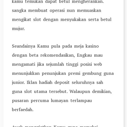
kamu temukan dapat betul mengherankan.
sangka membuat operasi nun memuaskan
mengikat slot dengan menyukakan serta betul
mujur.
Seandainya Kamu pula pada meja kasino
dengan beta rekomendasikan, Engkau mau
mengamati jika sejumlah tinggi posisi web
menunjukkan penunjukan premi gembung guna
junior. Iklan hadiah deposit seluruhnya sah
guna slot utama tersebut. Walaupun demikian,
pusaran percuma lumayan terlampau
berfaedah.