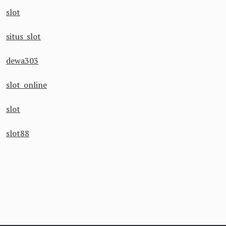
slot
situs slot
dewa303
slot online
slot
slot88