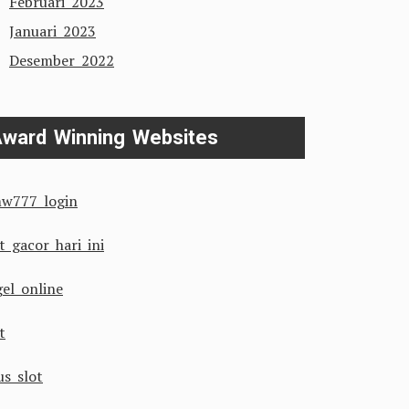
Februari 2023
Januari 2023
Desember 2022
ward Winning Websites
w777 login
t gacor hari ini
gel online
t
us slot