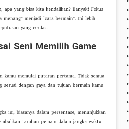
n, apa yang bisa kita kendalikan? Banyak! Fokus
ara menang” menjadi “cara bermain”. Ini lebih
putusan yang cerdas.
sai Seni Memilih Game
elum kamu memulai putaran pertama. Tidak semua
ng sesuai dengan gaya dan tujuan bermain kamu
ka ini, biasanya dalam persentase, menunjukkan
gembalikan taruhan pemain dalam jangka waktu