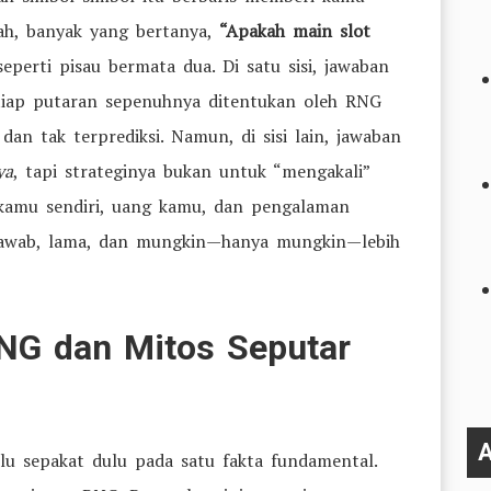
ah, banyak yang bertanya,
“Apakah main slot
eperti pisau bermata dua. Di satu sisi, jawaban
etiap putaran sepenuhnya ditentukan oleh RNG
n tak terprediksi. Namun, di sisi lain, jawaban
ya
, tapi strateginya bukan untuk “mengakali”
 kamu sendiri, uang kamu, dan pengalaman
jawab, lama, dan mungkin—hanya mungkin—lebih
G dan Mitos Seputar
A
rlu sepakat dulu pada satu fakta fundamental.