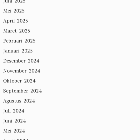
Juni 2025
Mei 2025
April 2025
Maret 2025
Februari 2025
Januari 2025
Desember 2024
November 2024
Oktober 2024
September 2024
Agustus 2024
Juli 2024
Juni 2024
Mei 2024