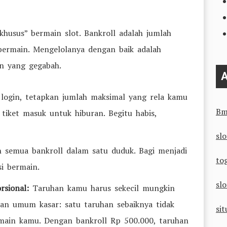
 khusus” bermain slot. Bankroll adalah jumlah
ermain. Mengelolanya dengan baik adalah
n yang gegabah.
A
ogin, tetapkan jumlah maksimal yang rela kamu
Bm
 tiket masuk untuk hiburan. Begitu habis,
slo
 semua bankroll dalam satu duduk. Bagi menjadi
to
i bermain.
slo
sional:
Taruhan kamu harus sekecil mungkin
uran umum kasar: satu taruhan sebaiknya tidak
sit
rmain kamu. Dengan bankroll Rp 500.000, taruhan