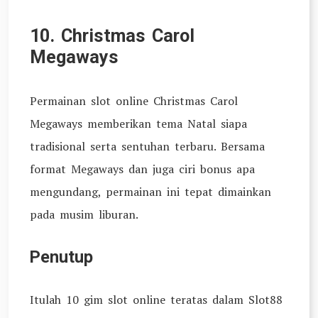
10. Christmas Carol
Megaways
Permainan slot online Christmas Carol
Megaways memberikan tema Natal siapa
tradisional serta sentuhan terbaru. Bersama
format Megaways dan juga ciri bonus apa
mengundang, permainan ini tepat dimainkan
pada musim liburan.
Penutup
Itulah 10 gim slot online teratas dalam Slot88