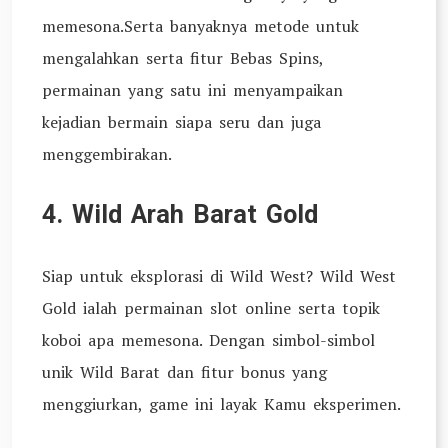
memesona.Serta banyaknya metode untuk
mengalahkan serta fitur Bebas Spins,
permainan yang satu ini menyampaikan
kejadian bermain siapa seru dan juga
menggembirakan.
4. Wild Arah Barat Gold
Siap untuk eksplorasi di Wild West? Wild West
Gold ialah permainan slot online serta topik
koboi apa memesona. Dengan simbol-simbol
unik Wild Barat dan fitur bonus yang
menggiurkan, game ini layak Kamu eksperimen.