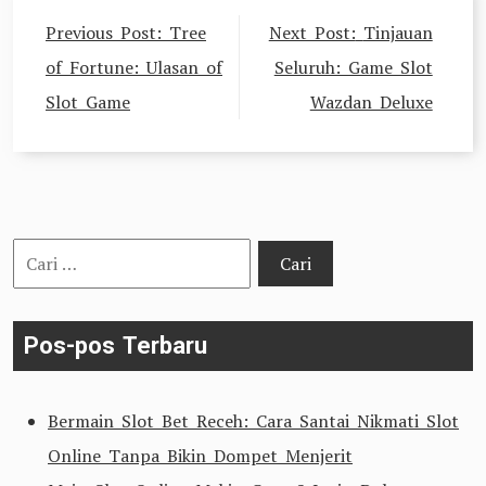
Navigasi
Previous Post:
Tree
Next Post:
Tinjauan
pos
of Fortune: Ulasan of
Seluruh: Game Slot
Slot Game
Wazdan Deluxe
Cari
untuk:
Pos-pos Terbaru
Bermain Slot Bet Receh: Cara Santai Nikmati Slot
Online Tanpa Bikin Dompet Menjerit