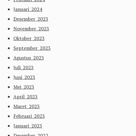
Januari 2024
Desember 2023
November 2023
Oktober 2023
September 2023
Agustus 2023
Juli 2023
Juni 2023
Mei 2023
April 2023
Maret 2023
Februari 2023
Januari 2023
Desember 2022