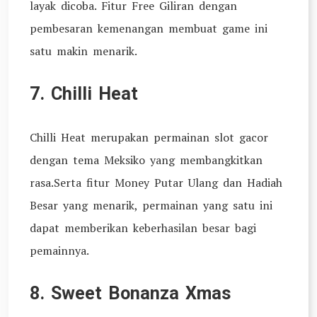
layak dicoba. Fitur Free Giliran dengan
pembesaran kemenangan membuat game ini
satu makin menarik.
7. Chilli Heat
Chilli Heat merupakan permainan slot gacor
dengan tema Meksiko yang membangkitkan
rasa.Serta fitur Money Putar Ulang dan Hadiah
Besar yang menarik, permainan yang satu ini
dapat memberikan keberhasilan besar bagi
pemainnya.
8. Sweet Bonanza Xmas