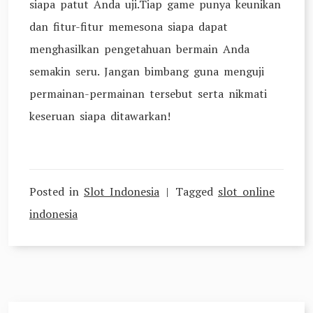
siapa patut Anda uji.Tiap game punya keunikan
dan fitur-fitur memesona siapa dapat
menghasilkan pengetahuan bermain Anda
semakin seru. Jangan bimbang guna menguji
permainan-permainan tersebut serta nikmati
keseruan siapa ditawarkan!
Posted in
Slot Indonesia
Tagged
slot online
indonesia