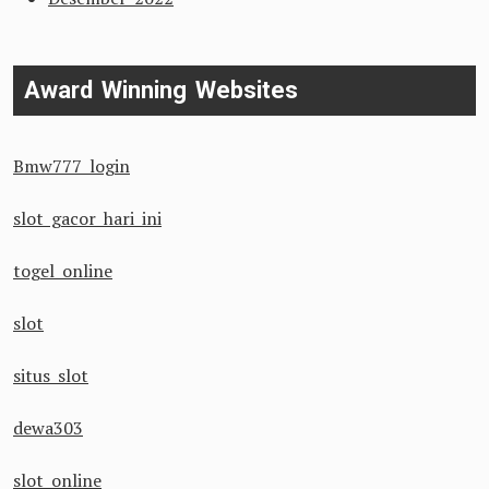
Award Winning Websites
Bmw777 login
slot gacor hari ini
togel online
slot
situs slot
dewa303
slot online